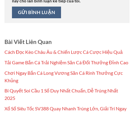
này cho lần bình luận kế tiếp của tôi.
Bài Viết Liên Quan
Cách Đọc Kèo Châu Âu & Chiến Lược Cá Cược Hiệu Quả
Tải Game Bắn Cá Trải Nghiệm Săn Cá Đổi Thưởng Đỉnh Cao
Chơi Ngay Bắn Cá Long Vương Săn Cá Rinh Thưởng Cực
Khủng
Bí Quyết Soi Cầu 1 Số Duy Nhất Chuẩn, Dễ Trúng Nhất
2025
Xổ Số Siêu Tốc SV388 Quay Nhanh Trúng Lớn, Giải Trí Ngay