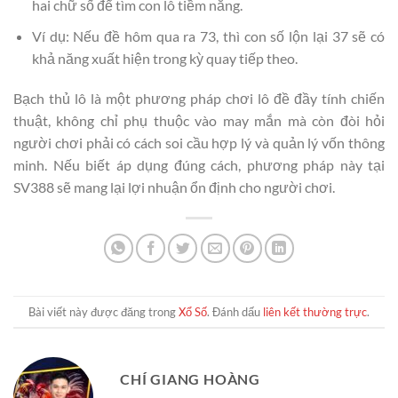
hai chữ số để tìm con lô tiềm năng.
Ví dụ: Nếu đề hôm qua ra 73, thì con số lộn lại 37 sẽ có
khả năng xuất hiện trong kỳ quay tiếp theo.
Bạch thủ lô là một phương pháp chơi lô đề đầy tính chiến
thuật, không chỉ phụ thuộc vào may mắn mà còn đòi hỏi
người chơi phải có cách soi cầu hợp lý và quản lý vốn thông
minh. Nếu biết áp dụng đúng cách, phương pháp này tại
SV388 sẽ mang lại lợi nhuận ổn định cho người chơi.
Bài viết này được đăng trong
Xổ Số
. Đánh dấu
liên kết thường trực
.
CHÍ GIANG HOÀNG