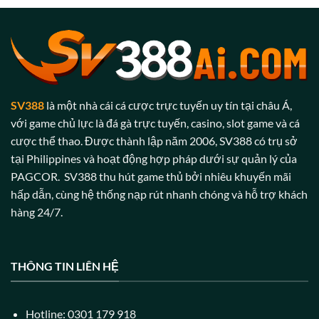
SV388
là một nhà cái cá cược trực tuyến uy tín tại châu Á,
với game chủ lực là đá gà trực tuyến, casino, slot game và cá
cược thể thao. Được thành lập năm 2006, SV388 có trụ sở
tại Philippines và hoạt động hợp pháp dưới sự quản lý của
PAGCOR. SV388 thu hút game thủ bởi nhiêu khuyến mãi
hấp dẫn, cùng hệ thống nạp rút nhanh chóng và hỗ trợ khách
hàng 24/7.
THÔNG TIN LIÊN HỆ
Hotline: 0301 179 918