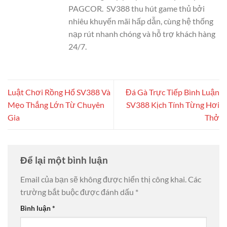
PAGCOR. SV388 thu hút game thủ bởi
nhiêu khuyến mãi hấp dẫn, cùng hệ thống
nạp rút nhanh chóng và hỗ trợ khách hàng
24/7.
Luật Chơi Rồng Hổ SV388 Và
Đá Gà Trực Tiếp Bình Luận
Mẹo Thắng Lớn Từ Chuyên
SV388 Kịch Tính Từng Hơi
Gia
Thở
Để lại một bình luận
Email của bạn sẽ không được hiển thị công khai.
Các
trường bắt buộc được đánh dấu
*
Bình luận
*