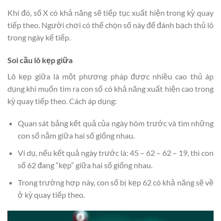
Khi đó, số X có khả năng sẽ tiếp tục xuất hiện trong kỳ quay
tiếp theo. Người chơi có thể chọn số này để đánh bạch thủ lô
trong ngày kế tiếp.
Soi cầu lô kẹp giữa
Lô kẹp giữa là một phương pháp được nhiều cao thủ áp
dụng khi muốn tìm ra con số có khả năng xuất hiện cao trong
kỳ quay tiếp theo. Cách áp dụng:
Quan sát bảng kết quả của ngày hôm trước và tìm những
con số nằm giữa hai số giống nhau.
Ví dụ, nếu kết quả ngày trước là: 45 – 62 – 62 – 19, thì con
số 62 đang “kẹp” giữa hai số giống nhau.
Trong trường hợp này, con số bị kẹp 62 có khả năng sẽ về
ở kỳ quay tiếp theo.