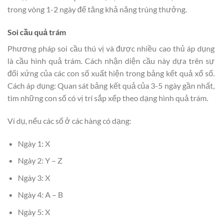
trong vòng 1-2 ngày để tăng khả năng trúng thưởng.
Soi cầu quả trám
Phương pháp soi cầu thú vị và được nhiều cao thủ áp dụng
là cầu hình quả trám. Cách nhận diện cầu này dựa trên sự
đối xứng của các con số xuất hiện trong bảng kết quả xổ số.
Cách áp dụng: Quan sát bảng kết quả của 3-5 ngày gần nhất,
tìm những con số có vị trí sắp xếp theo dạng hình quả trám.
Ví dụ, nếu các số ở các hàng có dạng:
Ngày 1: X
Ngày 2: Y – Z
Ngày 3: X
Ngày 4: A – B
Ngày 5: X